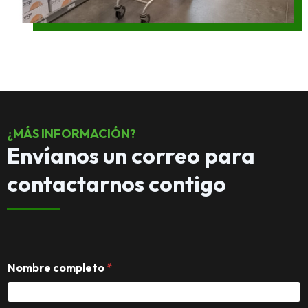
¿MÁS INFORMACIÓN?
Envíanos un correo para
contactarnos contigo
v
Nombre completo
*
e
r
i