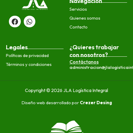
Navegación
Servicios
F
W
Quienes somos
a
h
c
a
Contacto
e
t
b
s
o
a
Legales
¿Quieres trabajar
o
p
con nosotros?
Políticas de privacidad
k
p
Contáctanos
Términos y condiciones
administracion@jlalogisticai
Copyright © 2026 JLA Logística Integral
Diseño web desarrollado por
Crezer Desing