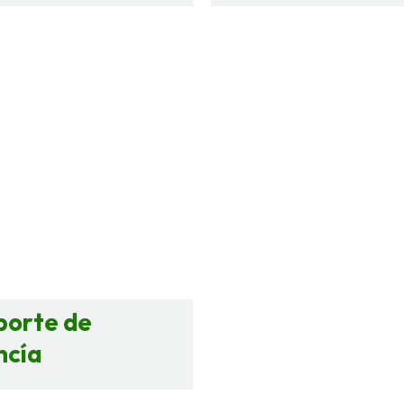
porte de
ncía