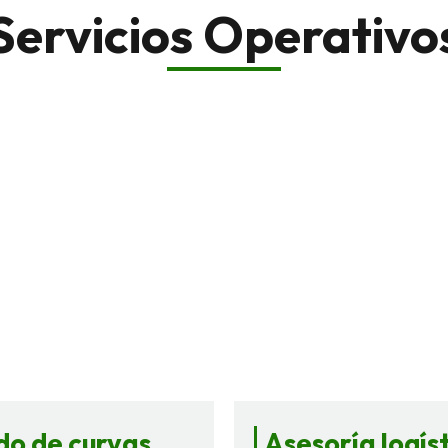
Servicios Operativo
o de curvas
Asesoría logís