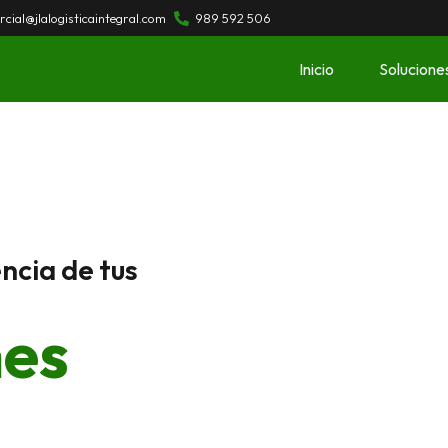
cial@jlalogisticaintegral.com
989 592 506
Inicio
Solucione
ncia de tus
nes