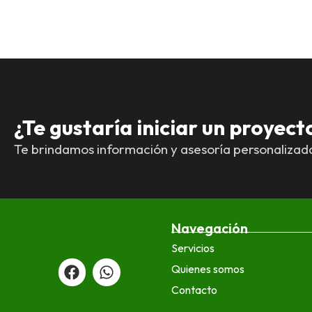
¿Te gustaría iniciar un proyec
Te brindamos información y asesoría personalizad
Navegación
Servicios
F
W
a
h
Quienes somos
c
a
Contacto
e
t