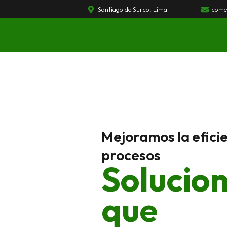
Ir
Santiago de Surco, Lima
comer
al
contenido
Mejoramos la eficie
procesos
Solucio
que