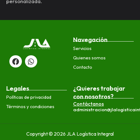
personalizada.
n
*
Navegación
Servicios
F
W
Quienes somos
a
h
c
a
Contacto
e
t
b
s
o
a
Legales
¿Quieres trabajar
o
p
con nosotros?
Políticas de privacidad
k
p
Contáctanos
Términos y condiciones
administracion@jlalogisticai
Copyright © 2026 JLA Logística Integral