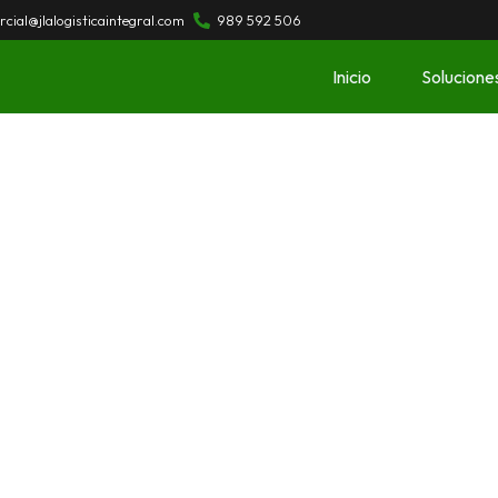
cial@jlalogisticaintegral.com
989 592 506
Inicio
Solucione